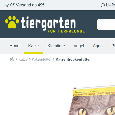
0€ Versand ab 49€
Lief
springen
Zur Hauptnavigation springen
Hund
Katze
Kleintiere
Vogel
Aqua
P
Katze
Katzenfutter
Katzentrockenfutter
Bildergalerie überspringen