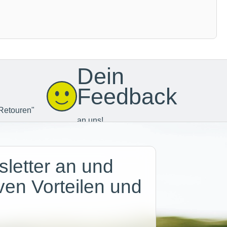
Dein
Feedback
Retouren"
an uns!
letter an und
iven Vorteilen und