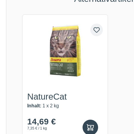
Produktgalerie überspringen
NatureCat
Inhalt:
1 x 2 kg
14,69 €
7,35 € / 1 kg