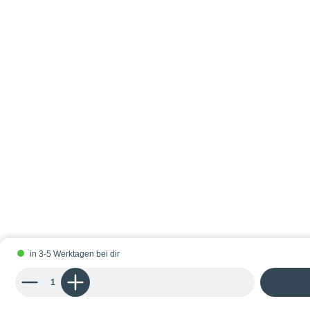
in 3-5 Werktagen bei dir
Produkt Anzahl: Gib den gewünschten Wert ein oder benutze die Schaltflächen