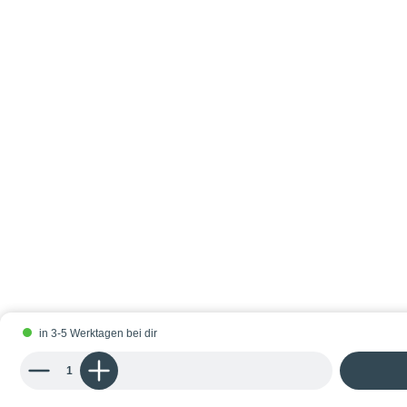
in 3-5 Werktagen bei dir
Produkt Anzahl: Gib den gewünschten Wert ein oder benutze die Schaltflächen