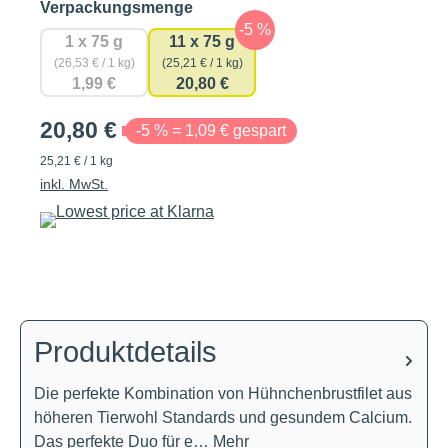
auswählen
Verpackungsmenge
1 x 75 g
11 x 75 g
(26,53 € / 1 kg)
(25,21 € / 1 kg)
1,99 €
20,80 €
20,80 €
-5 % = 1,09 € gespart
25,21 € / 1 kg
inkl. MwSt.
Produktdetails
Die perfekte Kombination von Hühnchenbrustfilet aus
höheren Tierwohl Standards und gesundem Calcium.
Das perfekte Duo für e…
Mehr