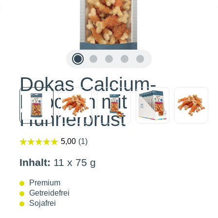
Dokas Calcium-
Knochen mit
Hühnerbrust
Inhalt:
11 x 75 g
Premium
Getreidefrei
Sojafrei