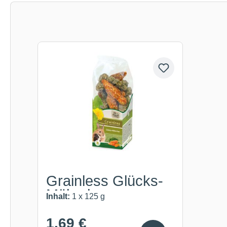
Produktgalerie überspringen
Grainless Glücks-
Möhrchen
Inhalt:
1 x 125 g
1,69 €