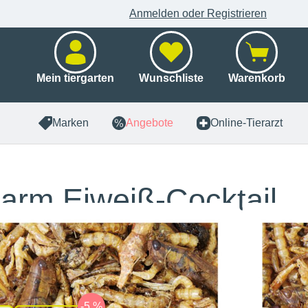
Anmelden oder Registrieren
Mein tiergarten
Wunschliste
Warenkorb
Marken
Angebote
Online-Tierarzt
arm Eiweiß-Cocktail
x 10 g
auswählen
gsmenge