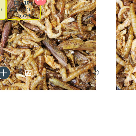
12 x 10 g
g)
(131,08 € / 1 kg)
15,73 €
Gib den gewünschten Wert ein oder benutze die Schaltflächen um die Anzahl zu er
In den Warenkorb
tagen bei dir