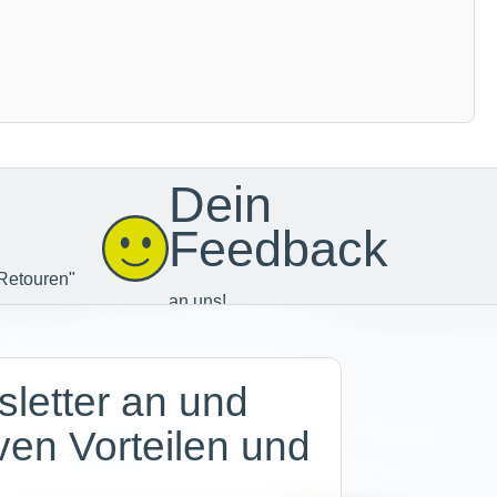
Dein
Feedback
Retouren"
an uns!
letter an und
iven Vorteilen und