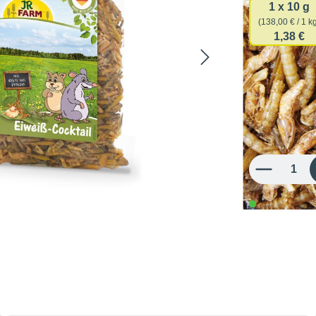
1 x 10 g
(138,00 € / 1 k
1,38 €
1,38 €
138,00 € / 1 kg
inkl. MwSt.
Produkt Anzahl: 
in 3-5 Werk