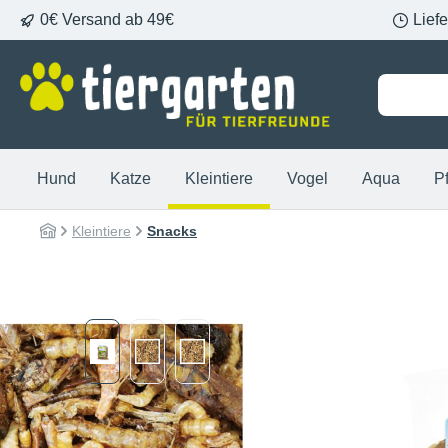
0€ Versand ab 49€
Lief
springen
Zur Hauptnavigation springen
Hund
Katze
Kleintiere
Vogel
Aqua
P
Kleintiere
Snacks
Bildergalerie überspringen