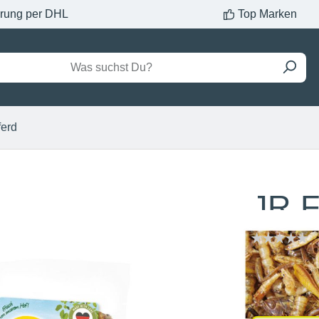
erung per DHL
Top Marken
ferd
JR F
Inhalt:
1 
Verpackun