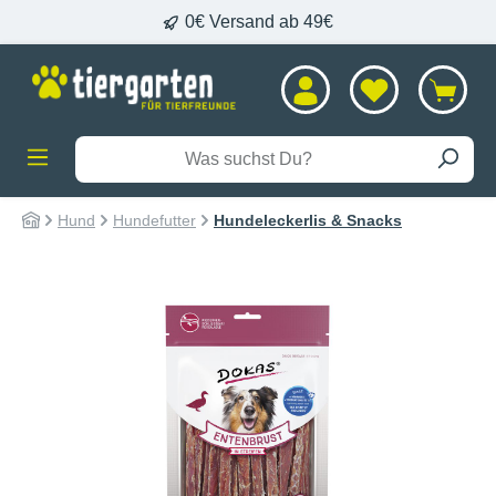
0€ Versand ab 49€
alt springen
Hund
Hundefutter
Hundeleckerlis & Snacks
Bildergalerie überspringen