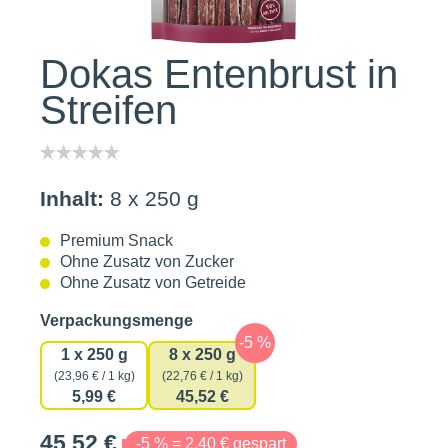
Dokas Entenbrust in
Streifen
Inhalt:
8 x 250 g
Premium Snack
Ohne Zusatz von Zucker
Ohne Zusatz von Getreide
auswählen
Verpackungsmenge
1 x 250 g
8 x 250 g
(23,96 € / 1 kg)
(22,76 € / 1 kg)
5,99 €
45,52 €
45,52 €
-5 % = 2,40 € gespart