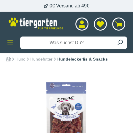
0€ Versand ab 49€
alt springen
Hund
Hundefutter
Hundeleckerlis & Snacks
Bildergalerie überspringen