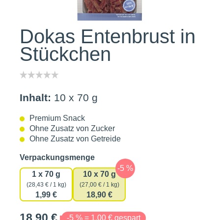
Dokas Entenbrust in
Stückchen
Inhalt:
10 x 70 g
Premium Snack
Ohne Zusatz von Zucker
Ohne Zusatz von Getreide
auswählen
Verpackungsmenge
1 x 70 g
10 x 70 g
(28,43 € / 1 kg)
(27,00 € / 1 kg)
1,99 €
18,90 €
18,90 €
-5 % = 1,00 € gespart