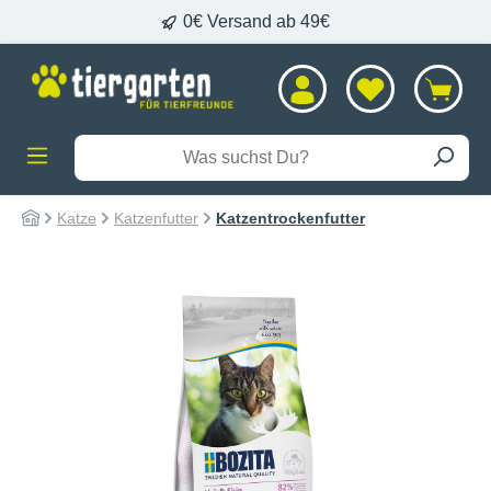
0€ Versand ab 49€
alt springen
Katze
Katzenfutter
Katzentrockenfutter
Bildergalerie überspringen