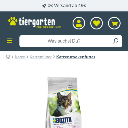
0€ Versand ab 49€
alt springen
Katze
Katzenfutter
Katzentrockenfutter
Bildergalerie überspringen