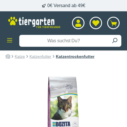
0€ Versand ab 49€
alt springen
Katze
Katzenfutter
Katzentrockenfutter
Bildergalerie überspringen