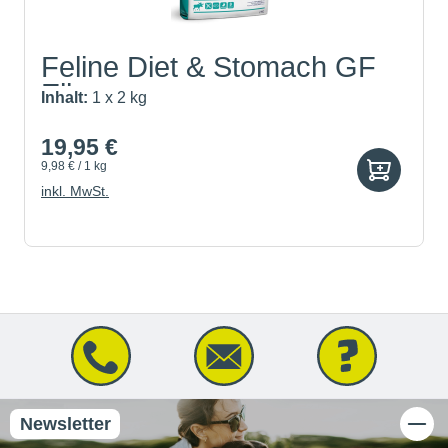
Feline Diet & Stomach GF
Elk
Inhalt:
1 x 2 kg
19,95 €
9,98 € / 1 kg
inkl. MwSt.
Newsletter