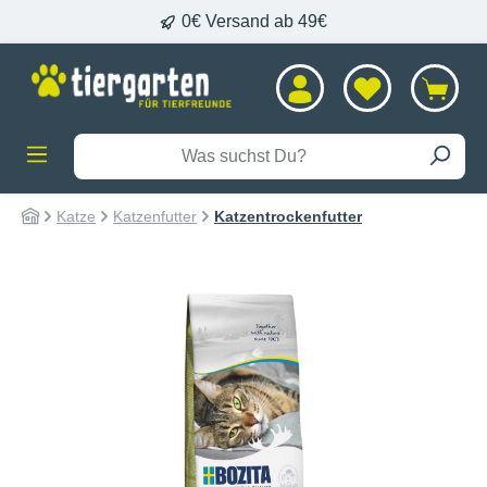
0€ Versand ab 49€
alt springen
Katze
Katzenfutter
Katzentrockenfutter
Bildergalerie überspringen