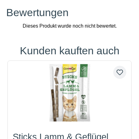
Bewertungen
Kunden kauften auch
Produktgalerie überspringen
Sticks Lamm & Geflügel