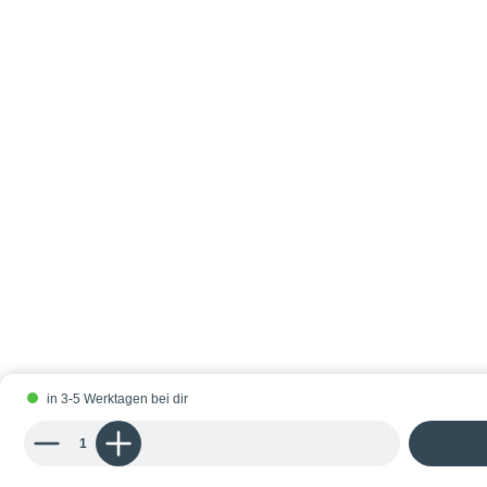
in 3-5 Werktagen bei dir
Produkt Anzahl: Gib den gewünschten Wert ein oder benutze die Schaltflächen