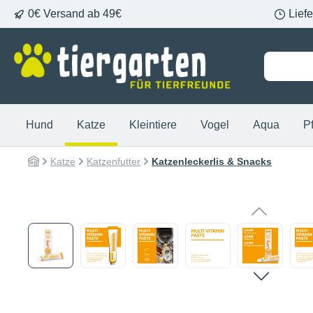
0€ Versand ab 49€
Lief
springen
Zur Hauptnavigation springen
Hund
Katze
Kleintiere
Vogel
Aqua
P
Katze
Katzenfutter
Katzenleckerlis & Snacks
Bildergalerie überspringen