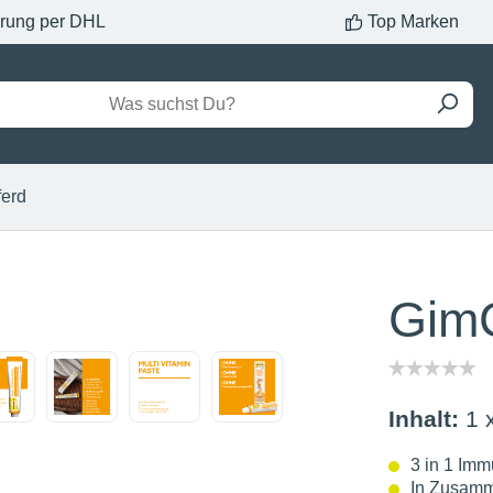
erung per DHL
Top Marken
ferd
GimC
Inhalt:
1 
3 in 1 Im
In Zusamme