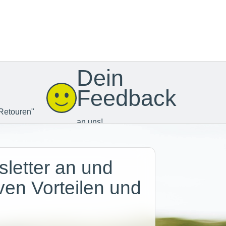
Dein
Feedback
Retouren"
an uns!
letter an und
iven Vorteilen und