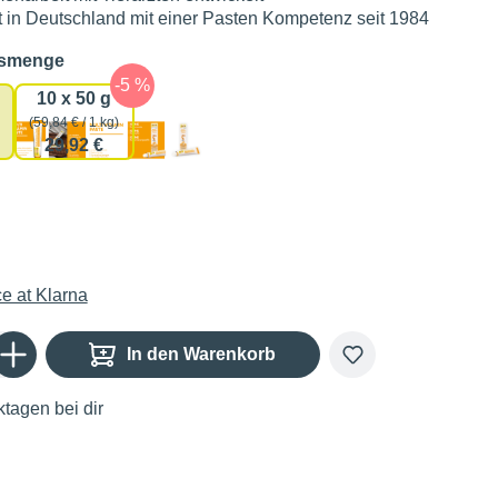
t in Deutschland mit einer Pasten Kompetenz seit 1984
auswählen
gsmenge
10 x 50 g
(59,84 € / 1 kg)
29,92 €
Gib den gewünschten Wert ein oder benutze die Schaltflächen um die Anzahl zu er
In den Warenkorb
tagen bei dir