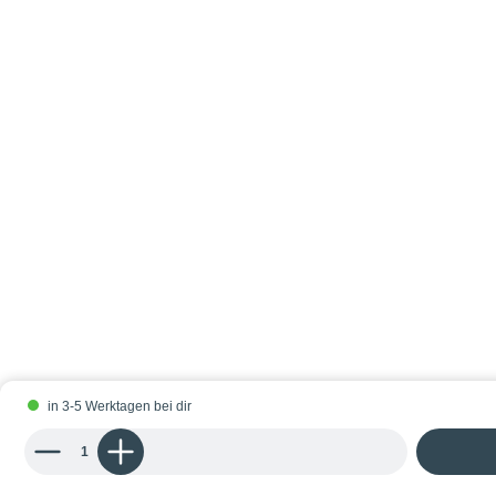
in 3-5 Werktagen bei dir
Produkt Anzahl: Gib den gewünschten Wert ein oder benutze die Schaltflächen