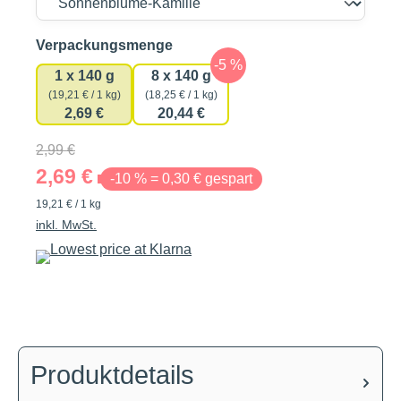
auswählen
Verpackungsmenge
1 x 140 g
8 x 140 g
(19,21 € / 1 kg)
(18,25 € / 1 kg)
2,69 €
20,44 €
2,99 €
2,69 €
-10 % = 0,30 € gespart
19,21 € / 1 kg
inkl. MwSt.
Produktdetails