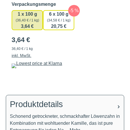
auswählen
Verpackungsmenge
1 x 100 g
6 x 100 g
(36,40 € / 1 kg)
(34,58 € / 1 kg)
3,64 €
20,75 €
3,64 €
36,40 € / 1 kg
inkl. MwSt.
Produktdetails
Schonend getrockneter, schmackhafter Löwenzahn in
Kombination mit wohltuender Kamille, das ist pure