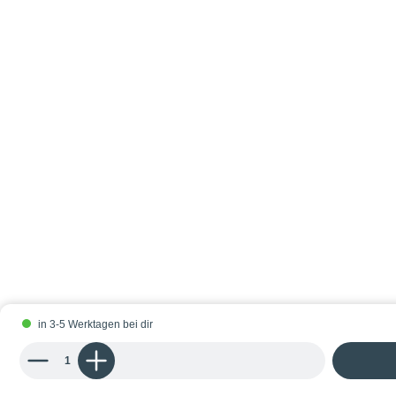
in 3-5 Werktagen bei dir
Produkt Anzahl: Gib den gewünschten Wert ein oder benutze die Schaltflächen