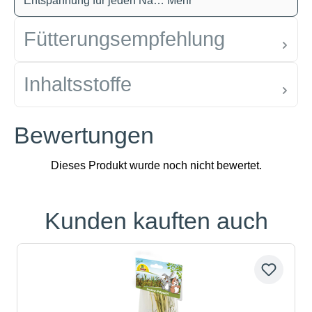
Entspannung für jeden Na…
Mehr
Fütterungsempfehlung
Inhaltsstoffe
Bewertungen
Kunden kauften auch
Produktgalerie überspringen