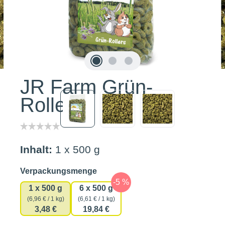
JR Farm Grün-
Rollers
Inhalt:
1 x 500 g
auswählen
Verpackungsmenge
1 x 500 g
6 x 500 g
(6,96 € / 1 kg)
(6,61 € / 1 kg)
3,48 €
19,84 €