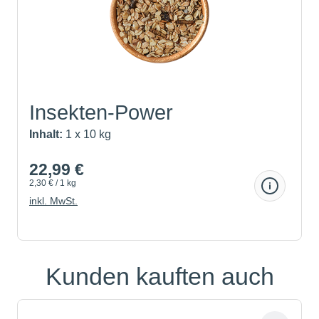
Insekten-Power
Inhalt:
1 x 10 kg
22,99 €
2,30 € / 1 kg
inkl. MwSt.
Kunden kauften auch
Produktgalerie überspringen