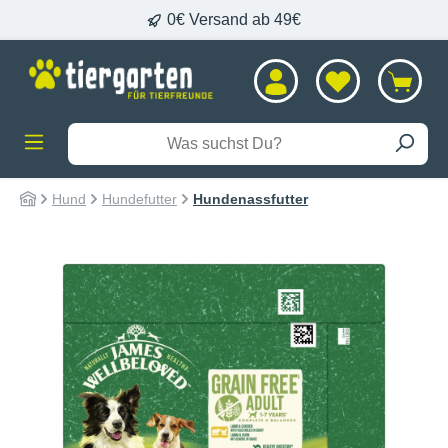
0€ Versand ab 49€
alt springen
Hund
Hundefutter
Hundenassfutter
Bildergalerie überspringen