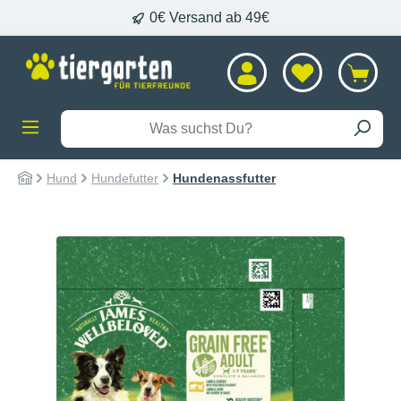
0€ Versand ab 49€
alt springen
Hund
Hundefutter
Hundenassfutter
Bildergalerie überspringen