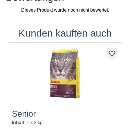
Kunden kauften auch
Produktgalerie überspringen
Senior
Inhalt:
1 x 2 kg