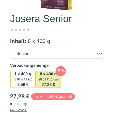
Josera Senior
Inhalt:
8 x 400 g
auswählen
Verpackungsmenge
1 x 400 g
8 x 400 g
(8,98 € / 1 kg)
(8,53 € / 1 kg)
3,59 €
27,28 €
27,28 €
-5 % = 1,44 € gespart
8,53 € / 1 kg
inkl. MwSt.