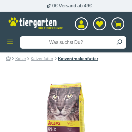
 DHL
0€ Versand ab 49€
alt springen
Katze
Katzenfutter
Katzentrockenfutter
Bildergalerie überspringen