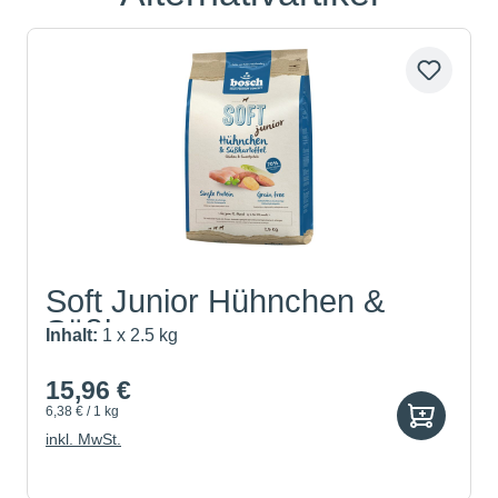
Soft Junior Hühnchen &
Süßk...
Inhalt:
1 x 2.5 kg
15,96 €
6,38 € / 1 kg
inkl. MwSt.