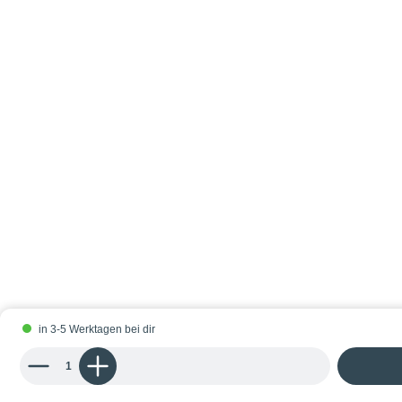
in 3-5 Werktagen bei dir
Produkt Anzahl: Gib den gewünschten Wert ein oder benutze die Schaltflächen