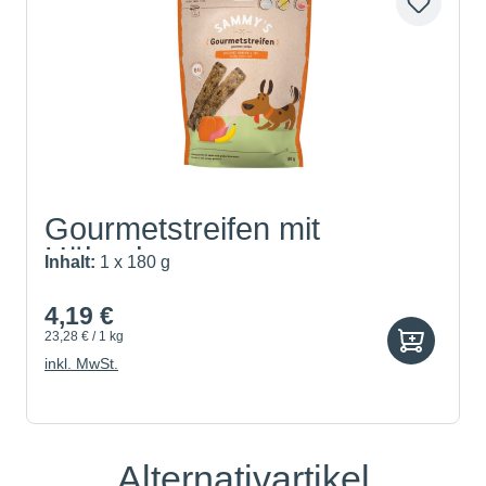
Gourmetstreifen mit
Hühnche...
Inhalt:
1 x 180 g
4,19 €
23,28 € / 1 kg
inkl. MwSt.
Alternativartikel
Produktgalerie überspringen