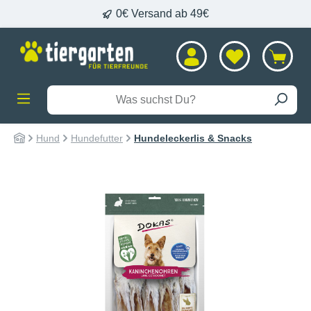
0€ Versand ab 49€
alt springen
Hund
Hundefutter
Hundeleckerlis & Snacks
Bildergalerie überspringen