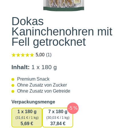
Dokas
Kaninchenohren mit
Fell getrocknet
Inhalt:
1 x 180 g
Premium Snack
Ohne Zusatz von Zucker
Ohne Zusatz von Getreide
auswählen
Verpackungsmenge
1 x 180 g
7 x 180 g
(31,61 € / 1 kg)
(30,03 € / 1 kg)
5,69 €
37,84 €