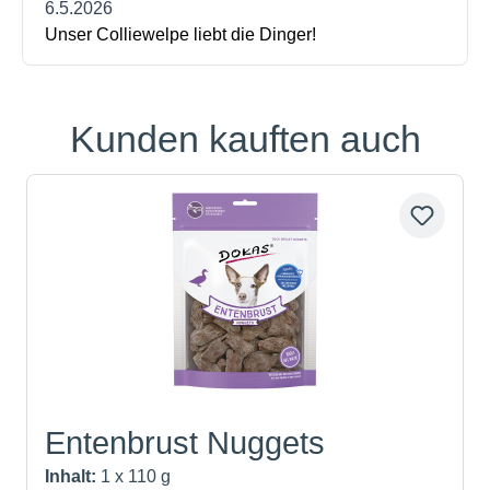
Kunden kauften auch
Produktgalerie überspringen
Entenbrust Nuggets
Inhalt:
1 x 110 g