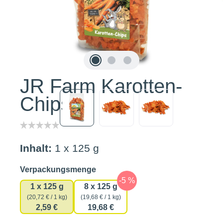
JR Farm Karotten-
Chips
Inhalt:
1 x 125 g
auswählen
Verpackungsmenge
1 x 125 g
8 x 125 g
(20,72 € / 1 kg)
(19,68 € / 1 kg)
2,59 €
19,68 €