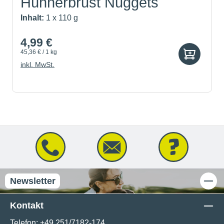
Hühnerbrust Nuggets
Inhalt:
1 x 110 g
4,99 €
45,36 € / 1 kg
inkl. MwSt.
Newsletter
Kontakt
Telefon:
+49 251/7182-174