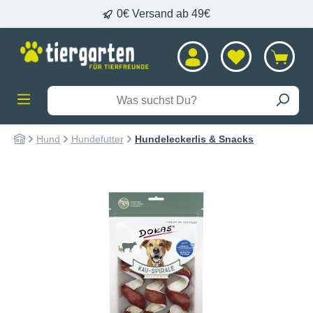
0€ Versand ab 49€
alt springen
Hund
Hundefutter
Hundeleckerlis & Snacks
Bildergalerie überspringen