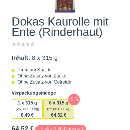
Dokas Kaurolle mit
Ente (Rinderhaut)
Inhalt:
8 x 315 g
Premium Snack
Ohne Zusatz von Zucker
Ohne Zusatz von Getreide
auswählen
Verpackungsmenge
1 x 315 g
8 x 315 g
(26,95 € / 1 kg)
(25,60 € / 1 kg)
8,49 €
64,52 €
64,52 €
-5 % = 3,40 € gespart