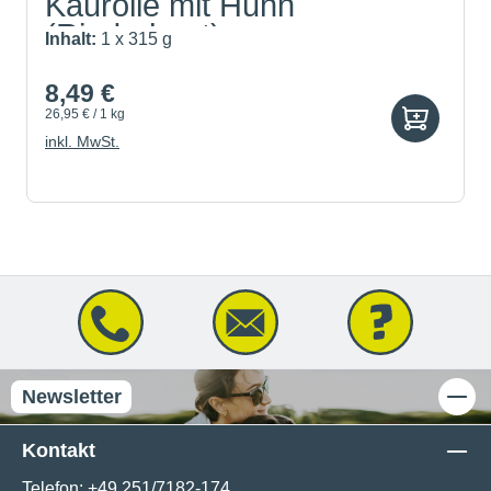
Kaurolle mit Huhn
(Rinderhaut)
Inhalt:
1 x 315 g
8,49 €
26,95 € / 1 kg
inkl. MwSt.
Newsletter
Kontakt
Telefon:
+49 251/7182-174