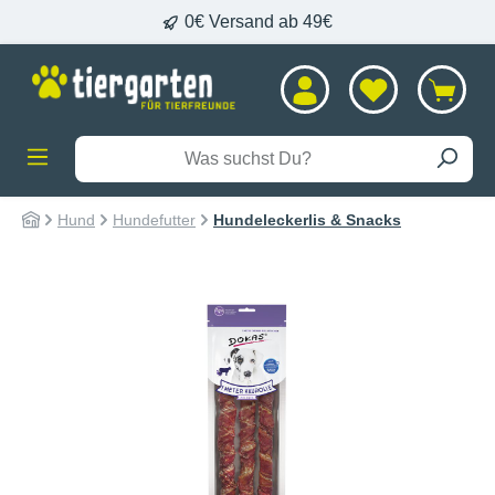
0€ Versand ab 49€
alt springen
Hund
Hundefutter
Hundeleckerlis & Snacks
Bildergalerie überspringen