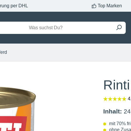
erung per DHL
Top Marken
ferd
Rint
Inhalt:
24
mit 70% fr
ohne Zusa