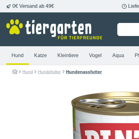
0€ Versand ab 49€
Lief
springen
Zur Hauptnavigation springen
Hund
Katze
Kleintiere
Vogel
Aqua
P
Hund
Hundefutter
Hundenassfutter
Bildergalerie überspringen