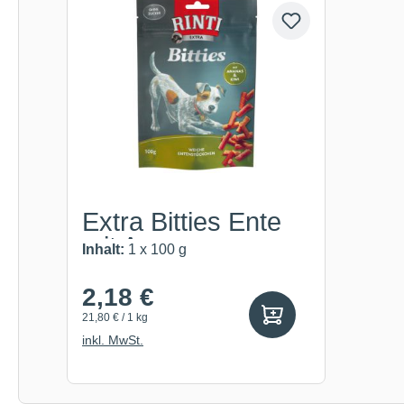
Extra Bitties Ente
mit Anan...
Inhalt:
1 x 100 g
2,18 €
21,80 € / 1 kg
inkl. MwSt.