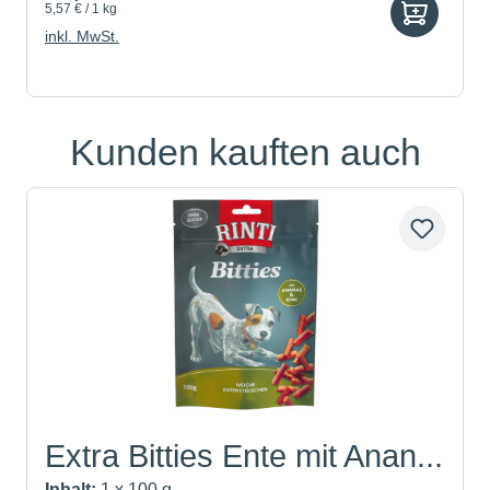
5,57 € / 1 kg
inkl. MwSt.
Kunden kauften auch
Produktgalerie überspringen
Extra Bitties Ente mit Anan...
Inhalt:
1 x 100 g