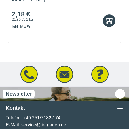
2,18 €
21,80 € / 1 kg
inkl. MwSt.
Newsletter
Kontakt
Telefon:
+49 251/7182-174
E-Mail:
service@tiergarten.de