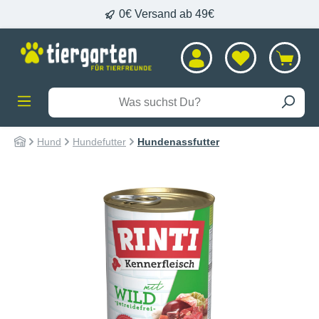
0€ Versand ab 49€
alt springen
Hund
Hundefutter
Hundenassfutter
Bildergalerie überspringen