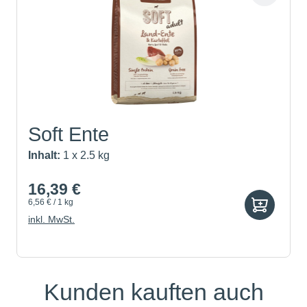
Soft Ente
Inhalt:
1 x 2.5 kg
16,39 €
6,56 € / 1 kg
inkl. MwSt.
Kunden kauften auch
Produktgalerie überspringen