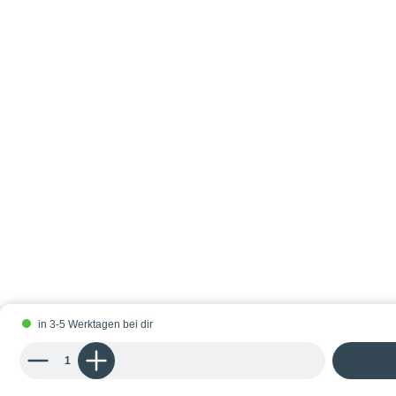
in 3-5 Werktagen bei dir
Produkt Anzahl: Gib den gewünschten Wert ein oder benutze die Schaltflächen