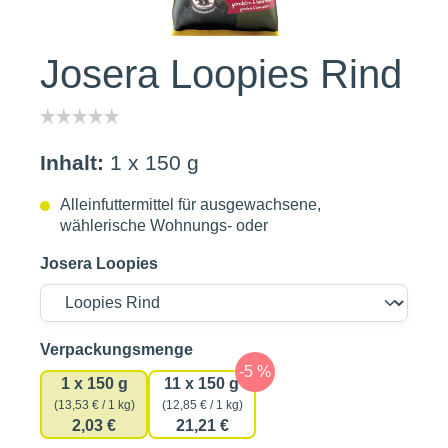
Josera Loopies Rind
Inhalt:
1 x 150 g
Alleinfuttermittel für ausgewachsene,
wählerische Wohnungs- oder
Josera Loopies
auswählen
Verpackungsmenge
1 x 150 g
11 x 150 g
(13,53 € / 1 kg)
(12,85 € / 1 kg)
2,03 €
21,21 €