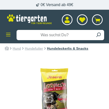
0€ Versand ab 49€
alt springen
Hund
Hundefutter
Hundeleckerlis & Snacks
Bildergalerie überspringen