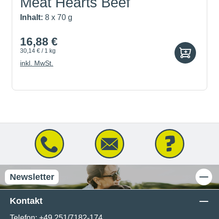
Meat Hearts Beef
Inhalt:
8 x 70 g
16,88 €
30,14 € / 1 kg
inkl. MwSt.
Newsletter
Kontakt
Telefon:
+49 251/7182-174