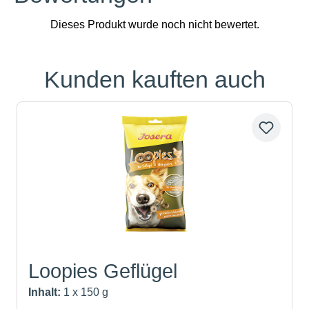
Kunden kauften auch
Produktgalerie überspringen
Loopies Geflügel
Inhalt:
1 x 150 g