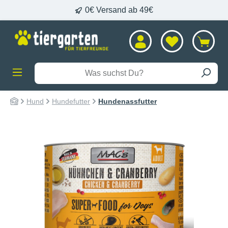
0€ Versand ab 49€
alt springen
Hund
Hundefutter
Hundenassfutter
Bildergalerie überspringen