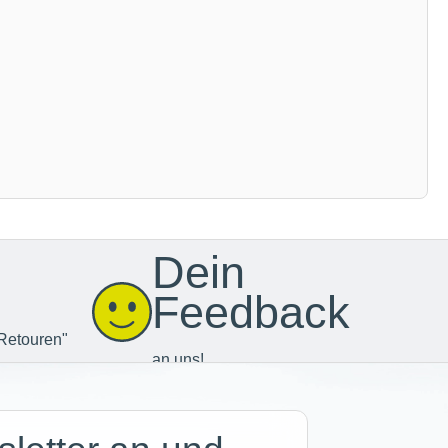
Dein
Feedback
Retouren"
an uns!