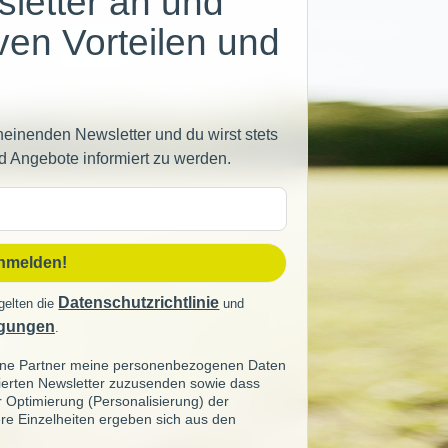
letter an und
iven Vorteilen und
heinenden Newsletter und du wirst stets
d Angebote informiert zu werden.
sse
anmelden!
Datenschutzrichtlinie
gelten die
und
gungen
.
seine Partner meine personenbezogenen Daten
sierten Newsletter zuzusenden sowie dass
ur Optimierung (Personalisierung) der
re Einzelheiten ergeben sich aus den