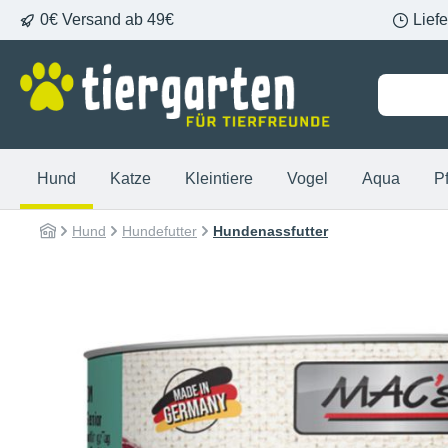
0€ Versand ab 49€
Lief
springen
Zur Hauptnavigation springen
Hund
Katze
Kleintiere
Vogel
Aqua
P
Hund
Hundefutter
Hundenassfutter
Bildergalerie überspringen