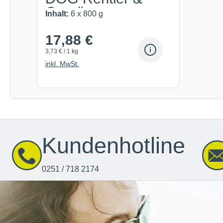
Gemüse
Inhalt:
6 x 800 g
17,88 €
3,73 € / 1 kg
inkl. MwSt.
Kundenhotline
0251 / 718 2174