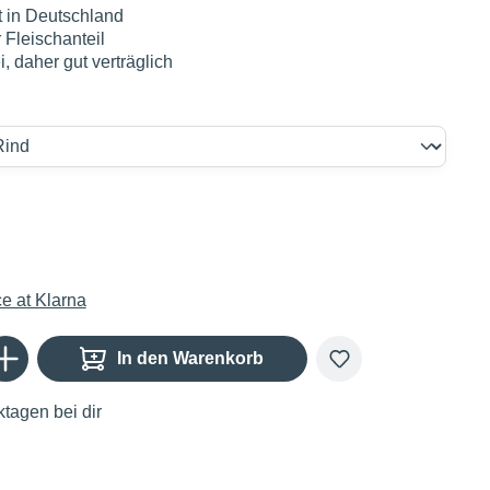
t in Deutschland
 Fleischanteil
i, daher gut verträglich
€
Gib den gewünschten Wert ein oder benutze die Schaltflächen um die Anzahl zu er
In den Warenkorb
tagen bei dir