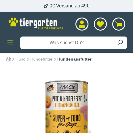
0€ Versand ab 49€
alt springen
Hund
Hundefutter
Hundenassfutter
Bildergalerie überspringen