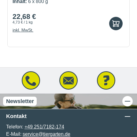
Inhalt:
6 x 800 g
22,68 €
4,73 € / 1 kg
inkl. MwSt.
Newsletter
Kontakt
Telefon:
+49 251/7182-174
E-Mail:
service@tiergarten.de