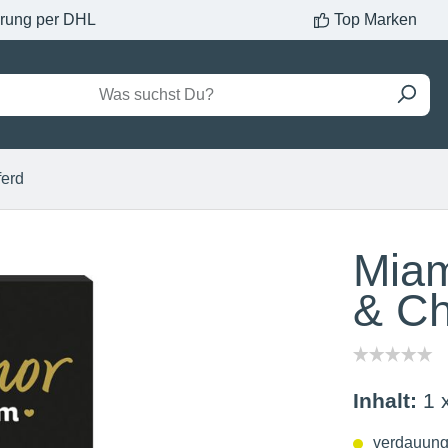
erung per DHL
Top Marken
ferd
Miam
& C
Inhalt:
1 
verdauung