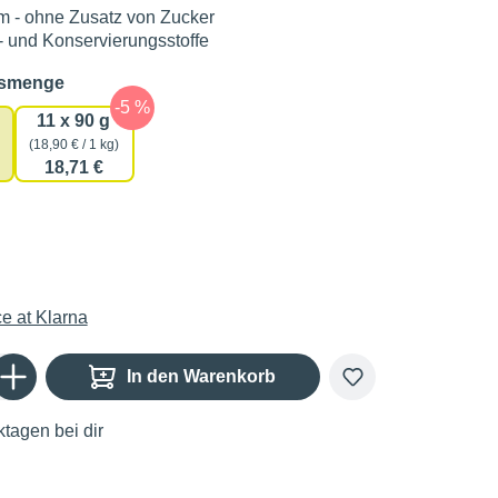
m - ohne Zusatz von Zucker
 und Konservierungsstoffe
auswählen
gsmenge
11 x 90 g
(18,90 € / 1 kg)
18,71 €
Gib den gewünschten Wert ein oder benutze die Schaltflächen um die Anzahl zu er
In den Warenkorb
tagen bei dir