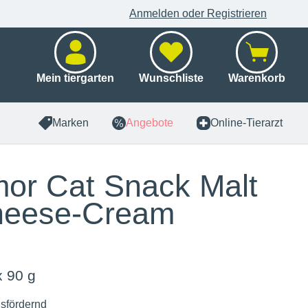
Anmelden oder Registrieren
Mein tiergarten
Wunschliste
Warenkorb
Marken
Angebote
Online-Tierarzt
or Cat Snack Malt
heese-Cream
x 90 g
sfördernd