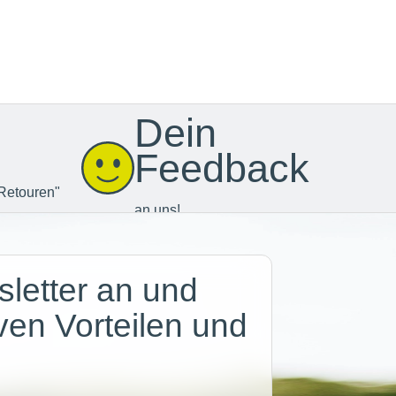
Dein
Feedback
Retouren"
an uns!
letter an und
iven Vorteilen und