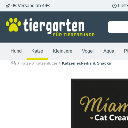
0€ Versand ab 49€
Lief
springen
Zur Hauptnavigation springen
Hund
Katze
Kleintiere
Vogel
Aqua
P
Katze
Katzenfutter
Katzenleckerlis & Snacks
Bildergalerie überspringen