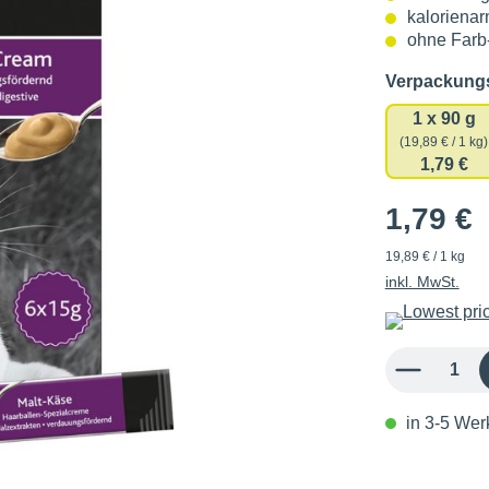
kalorienar
ohne Farb-
Verpackun
1 x 90 g
(19,89 € / 1 kg)
1,79 €
1,79 €
19,89 € / 1 kg
inkl. MwSt.
Produkt Anzahl: 
in 3-5 Werk