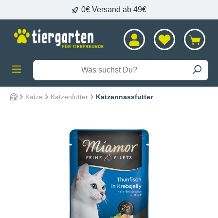
0€ Versand ab 49€
alt springen
Katze
Katzenfutter
Katzennassfutter
Bildergalerie überspringen