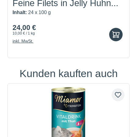
Feine Filets in Jelly Huhn...
Inhalt:
24 x 100 g
24,00 €
10,00 € / 1 kg
inkl. MwSt.
Kunden kauften auch
Produktgalerie überspringen