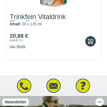
Trinkfein Vitaldrink
Thunfisch
Inhalt:
24 x 135 ml
20,88 €
6,44 € / 1 l
inkl. MwSt.
Newsletter