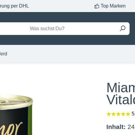
erung per DHL
Top Marken
ferd
Miam
Vita
Inhalt:
24