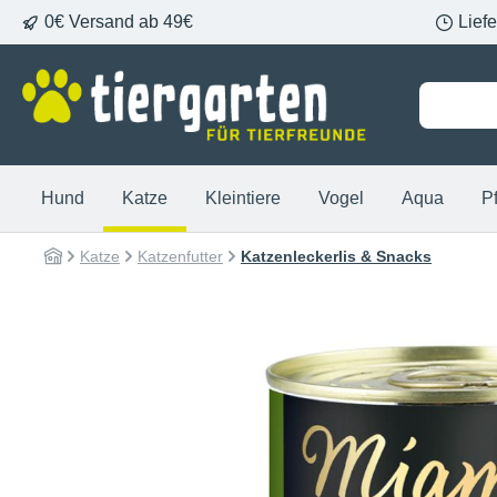
0€ Versand ab 49€
Lief
springen
Zur Hauptnavigation springen
Hund
Katze
Kleintiere
Vogel
Aqua
P
Katze
Katzenfutter
Katzenleckerlis & Snacks
Bildergalerie überspringen