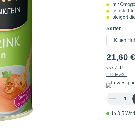
mit Omega
feinste Fl
steigert di
Sorten
21,60 
6,67 € / 1 l
inkl. MwSt.
Produkt Anzahl: 
in 3-5 Werk