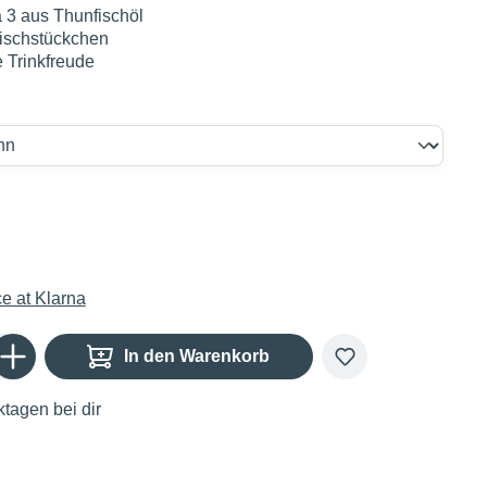
 3 aus Thunfischöl
eischstückchen
e Trinkfreude
€
Gib den gewünschten Wert ein oder benutze die Schaltflächen um die Anzahl zu er
In den Warenkorb
tagen bei dir