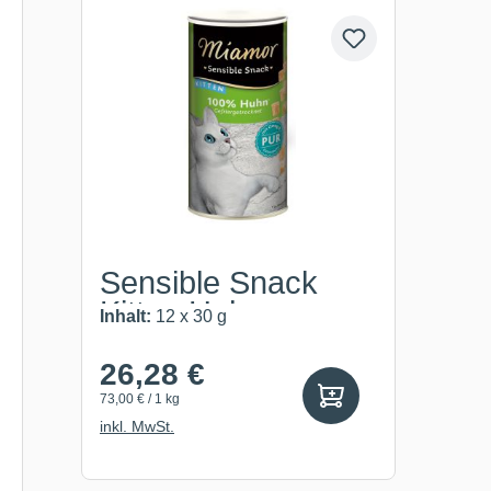
Sensible Snack
Kitten Huhn pur
Inhalt:
12 x 30 g
26,28 €
73,00 € / 1 kg
inkl. MwSt.