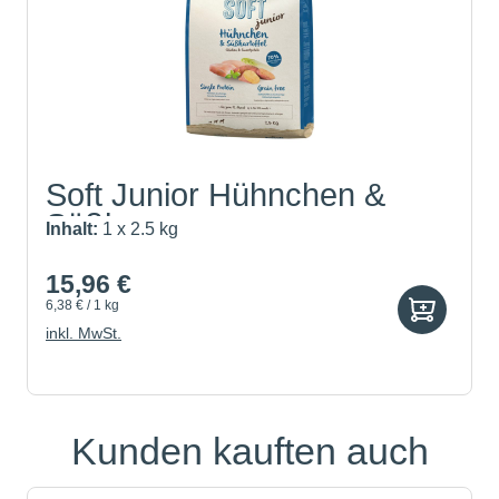
Soft Junior Hühnchen &
Süßk...
Inhalt:
1 x 2.5 kg
15,96 €
6,38 € / 1 kg
inkl. MwSt.
Kunden kauften auch
Produktgalerie überspringen