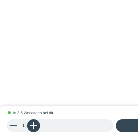
in 3-5 Werktagen bei dir
Produkt Anzahl: Gib den gewünschten Wert ein oder benutze die Schaltflächen