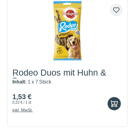
Rodeo Duos mit Huhn &
Bacon
Inhalt:
1 x 7 Stück
1,53 €
0,22 € / 1 st
inkl. MwSt.