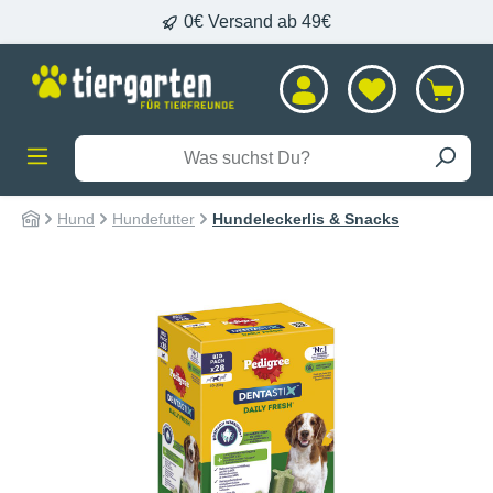
0€ Versand ab 49€
alt springen
Hund
Hundefutter
Hundeleckerlis & Snacks
Bildergalerie überspringen