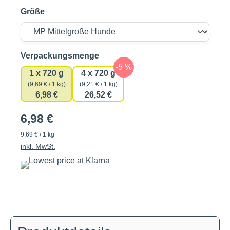
Größe
auswählen
Verpackungsmenge
1 x 720 g
4 x 720 g
(9,69 € / 1 kg)
(9,21 € / 1 kg)
6,98 €
26,52 €
6,98 €
9,69 € / 1 kg
inkl. MwSt.