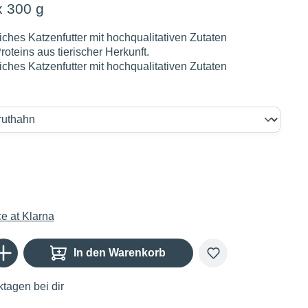
x 300 g
tliches Katzenfutter mit hochqualitativen Zutaten
oteins aus tierischer Herkunft.
tliches Katzenfutter mit hochqualitativen Zutaten
€
Gib den gewünschten Wert ein oder benutze die Schaltflächen um die Anzahl zu er
In den Warenkorb
tagen bei dir