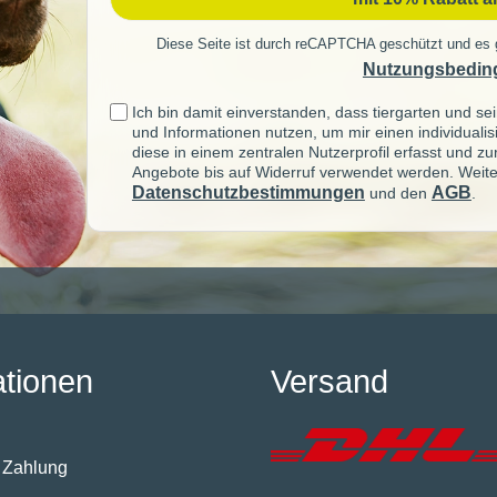
Diese Seite ist durch reCAPTCHA geschützt und es 
Nutzungsbedin
Ich bin damit einverstanden, dass tiergarten und 
und Informationen nutzen, um mir einen individuali
diese in einem zentralen Nutzerprofil erfasst und z
Angebote bis auf Widerruf verwendet werden. Weite
Datenschutzbestimmungen
AGB
und den
.
ationen
Versand
 Zahlung