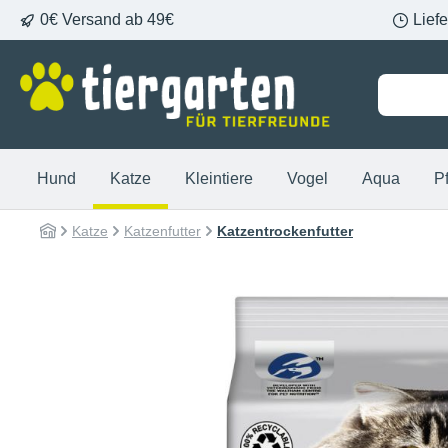
0€ Versand ab 49€
Lief
springen
Zur Hauptnavigation springen
Hund
Katze
Kleintiere
Vogel
Aqua
P
Katze
Katzenfutter
Katzentrockenfutter
Bildergalerie überspringen