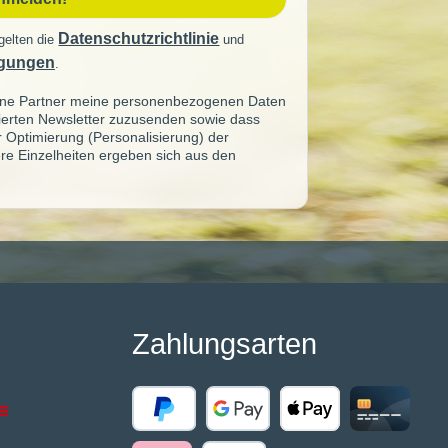
Datenschutzrichtlinie
gelten die
und
gungen
.
seine Partner meine personenbezogenen Daten
sierten Newsletter zuzusenden sowie dass
ur Optimierung (Personalisierung) der
re Einzelheiten ergeben sich aus den
Zahlungsarten