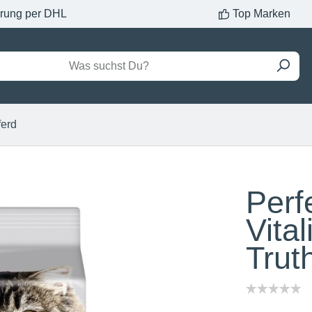
erung per DHL
Top Marken
ferd
Perf
Vita
Trut