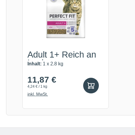
Adult 1+ Reich an
Lachs
Inhalt:
1 x 2.8 kg
11,87 €
4,24 € / 1 kg
inkl. MwSt.