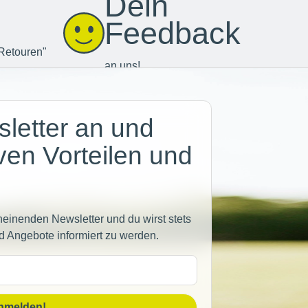
Dein
Feedback
Retouren"
an uns!
letter an und
iven Vorteilen und
heinenden Newsletter und du wirst stets
d Angebote informiert zu werden.
sse
anmelden!