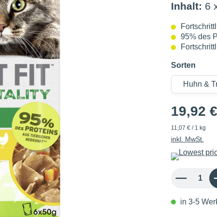
Inhalt:
6 
Fortschrit
95% des Pr
Fortschrit
Sorten
19,92 
11,07 € / 1 kg
inkl. MwSt.
Produkt Anzahl: 
in 3-5 Werk