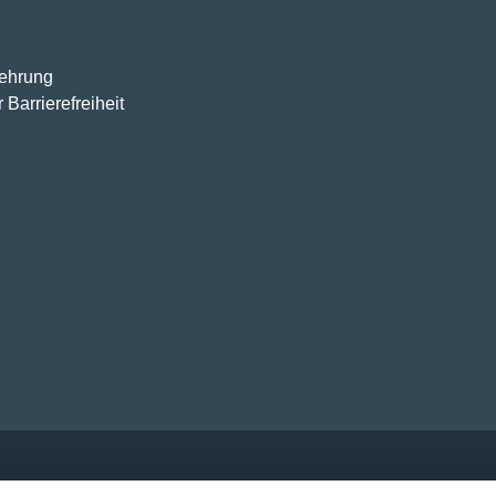
lehrung
 Barrierefreiheit
wertsteuer zzgl.
Versandkosten
und ggf. Nachnahmegebühren, w