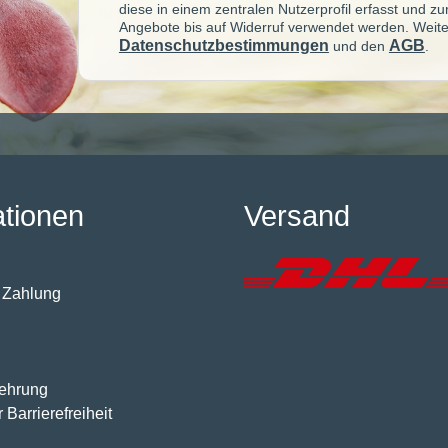
diese in einem zentralen Nutzerprofil erfasst und z
Angebote bis auf Widerruf verwendet werden. Weite
Datenschutzbestimmungen
AGB
und den
.
ationen
Versand
 Zahlung
lehrung
 Barrierefreiheit