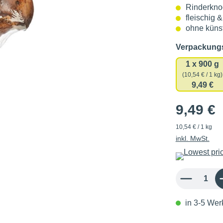
Rinderkn
fleischig 
ohne künst
Verpackun
1 x 900 g
(10,54 € / 1 kg)
9,49 €
9,49 €
10,54 € / 1 kg
inkl. MwSt.
Produkt Anzahl: 
in 3-5 Werk