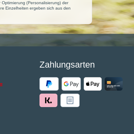
ur Optimierung (Personalisierung) der
re Einzelheiten ergeben sich aus den
Zahlungsarten