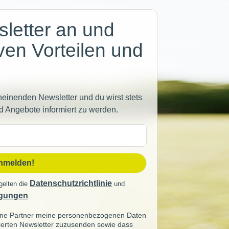
letter an und
iven Vorteilen und
heinenden Newsletter und du wirst stets
d Angebote informiert zu werden.
sse
anmelden!
Datenschutzrichtlinie
gelten die
und
gungen
.
seine Partner meine personenbezogenen Daten
sierten Newsletter zuzusenden sowie dass