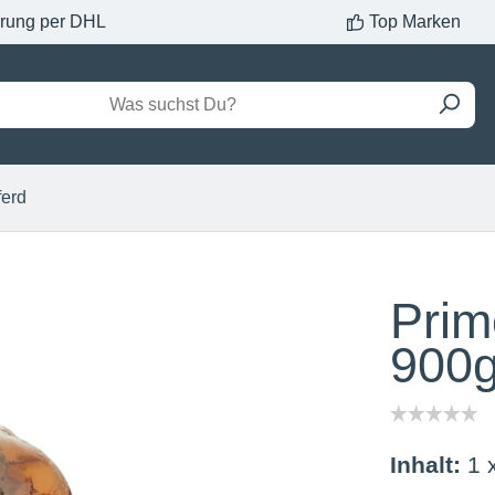
erung per DHL
Top Marken
ferd
Prim
900
Inhalt:
1 