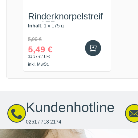
Rinderknorpelstreif
en 175g
Inhalt:
1 x 175 g
5,99 €
5,49 €
31,37 € / 1 kg
inkl. MwSt.
Kundenhotline
0251 / 718 2174