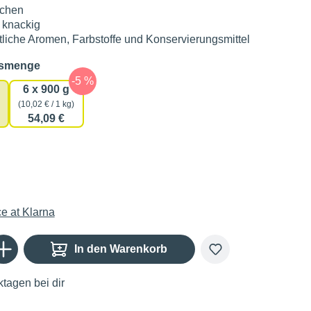
ochen
& knackig
liche Aromen, Farbstoffe und Konservierungsmittel
auswählen
gsmenge
6 x 900 g
(10,02 € / 1 kg)
54,09 €
Gib den gewünschten Wert ein oder benutze die Schaltflächen um die Anzahl zu er
In den Warenkorb
tagen bei dir