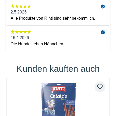
Kunden kauften auch
Produktgalerie überspringen