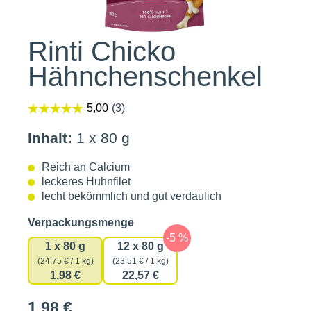
Rinti Chicko
Hähnchenschenkel
Inhalt:
1 x 80 g
Reich an Calcium
leckeres Huhnfilet
lecht bekömmlich und gut verdaulich
auswählen
Verpackungsmenge
1 x 80 g
12 x 80 g
(24,75 € / 1 kg)
(23,51 € / 1 kg)
1,98 €
22,57 €
1,98 €