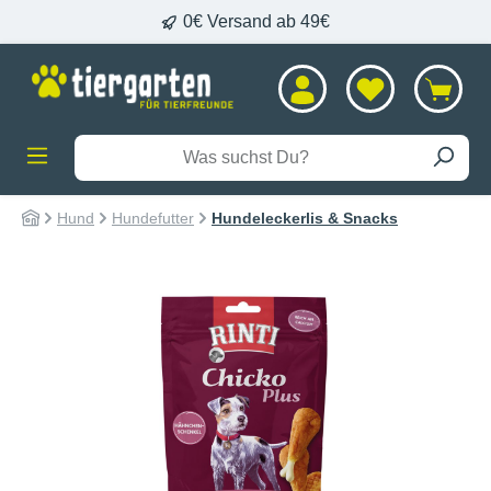
0€ Versand ab 49€
alt springen
Hund
Hundefutter
Hundeleckerlis & Snacks
Bildergalerie überspringen