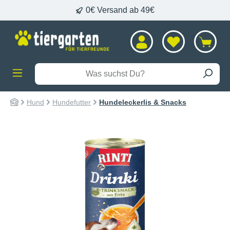
0€ Versand ab 49€
alt springen
Hund
Hundefutter
Hundeleckerlis & Snacks
Bildergalerie überspringen