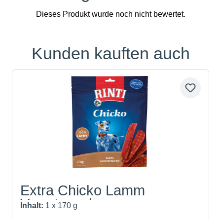
Kunden kauften auch
Produktgalerie überspringen
Extra Chicko Lamm
Vorratspack
Inhalt:
1 x 170 g