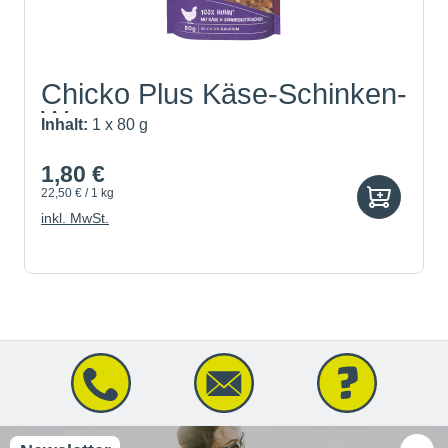
Chicko Plus Käse-Schinken-
W...
Inhalt:
1 x 80 g
1,80 €
22,50 € / 1 kg
inkl. MwSt.