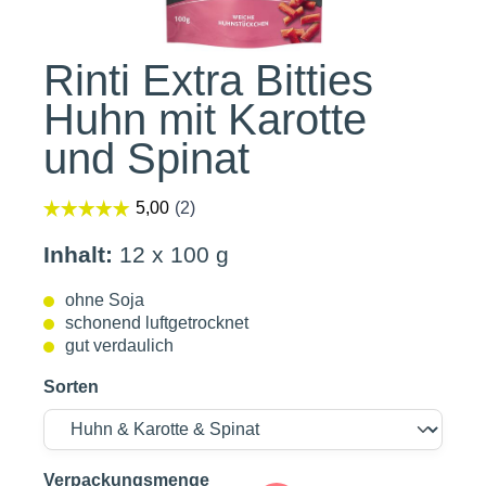
Rinti Extra Bitties
Huhn mit Karotte
und Spinat
Inhalt:
12 x 100 g
ohne Soja
schonend luftgetrocknet
gut verdaulich
Sorten
auswählen
Verpackungsmenge