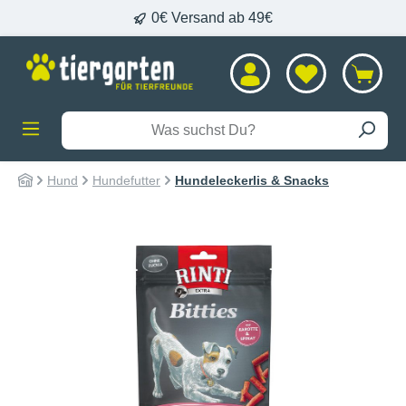
0€ Versand ab 49€
alt springen
Hund
Hundefutter
Hundeleckerlis & Snacks
Bildergalerie überspringen