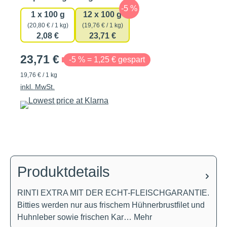
1 x 100 g
12 x 100 g
(20,80 € / 1 kg)
(19,76 € / 1 kg)
2,08 €
23,71 €
23,71 €
-5 % = 1,25 € gespart
19,76 € / 1 kg
inkl. MwSt.
Produktdetails
RINTI EXTRA MIT DER ECHT-FLEISCHGARANTIE.
Bitties werden nur aus frischem Hühnerbrustfilet und
Huhnleber sowie frischen Kar…
Mehr