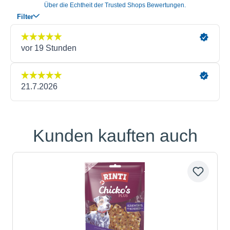
Kunden kauften auch
Produktgalerie überspringen