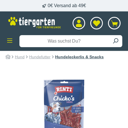
0€ Versand ab 49€
alt springen
Hund
Hundefutter
Hundeleckerlis & Snacks
Bildergalerie überspringen