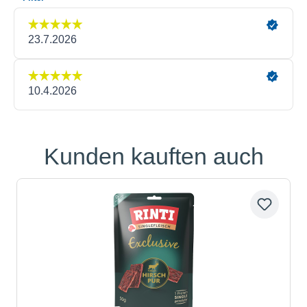
Kunden kauften auch
Produktgalerie überspringen