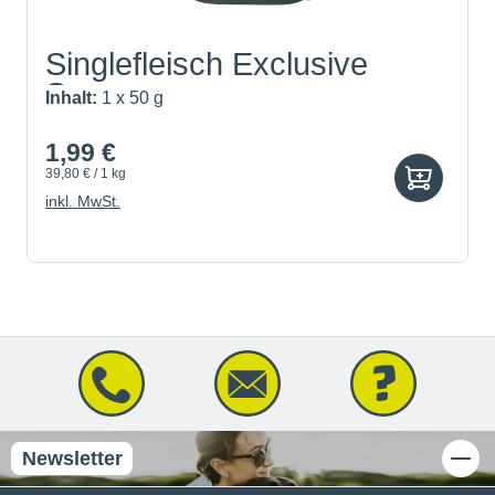
Singlefleisch Exclusive
Sna...
Inhalt:
1 x 50 g
1,99 €
39,80 € / 1 kg
inkl. MwSt.
Newsletter