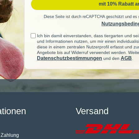
mit 10% Rabatt 
Diese Seite ist durch reCAPTCHA geschützt und es 
Nutzungsbedin
Ich bin damit einverstanden, dass tiergarten und 
und Informationen nutzen, um mir einen individuali
diese in einem zentralen Nutzerprofil erfasst und z
Angebote bis auf Widerruf verwendet werden. Weite
Datenschutzbestimmungen
AGB
und den
.
ationen
Versand
 Zahlung