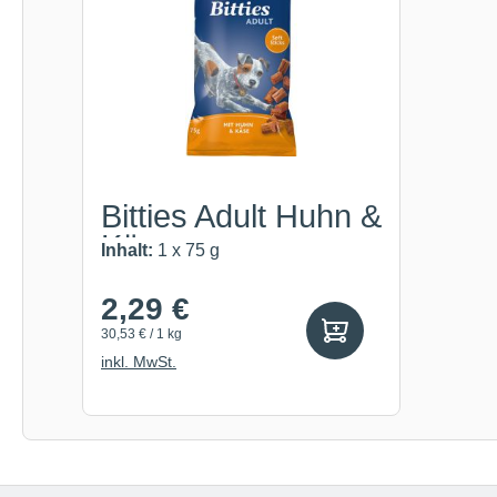
Bitties Adult Huhn &
Käse
Inhalt:
1 x 75 g
2,29 €
30,53 € / 1 kg
inkl. MwSt.