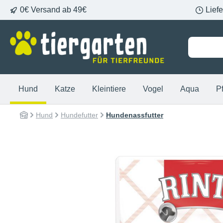
0€ Versand ab 49€
Lief
springen
Zur Hauptnavigation springen
Hund
Katze
Kleintiere
Vogel
Aqua
P
Hund
Hundefutter
Hundenassfutter
Bildergalerie überspringen