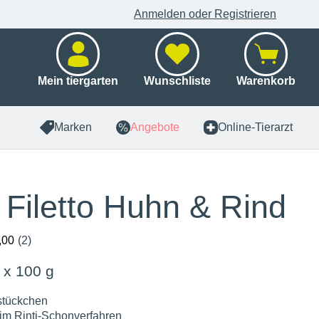
Anmelden oder Registrieren
Mein tiergarten
Wunschliste
Warenkorb
Marken
Angebote
Online-Tierarzt
i Filetto Huhn & Rind
 x 100 g
tstückchen
 im Rinti-Schonverfahren