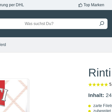
erung per DHL
Top Marken
ferd
Rint
Inhalt:
24
zarte File
zubereitet