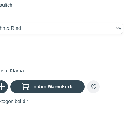
aulich
€
Gib den gewünschten Wert ein oder benutze die Schaltflächen um die Anzahl zu er
In den Warenkorb
tagen bei dir