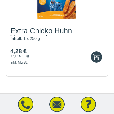
Extra Chicko Huhn
Vorratspack
Inhalt:
1 x 250 g
4,28 €
17,12 € / 1 kg
inkl. MwSt.