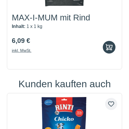
MAX-I-MUM mit Rind
Inhalt:
1 x 1 kg
6,09 €
inkl. MwSt.
Kunden kauften auch
Produktgalerie überspringen