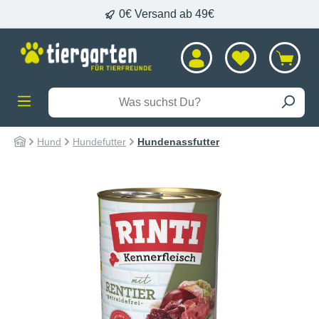
0€ Versand ab 49€
alt springen
Hund
Hundefutter
Hundenassfutter
Bildergalerie überspringen