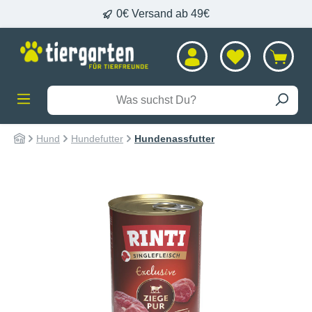
0€ Versand ab 49€
alt springen
Hund
Hundefutter
Hundenassfutter
Bildergalerie überspringen