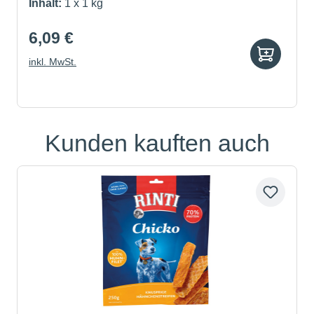
Inhalt:
1 x 1 kg
6,09 €
inkl. MwSt.
Kunden kauften auch
Produktgalerie überspringen