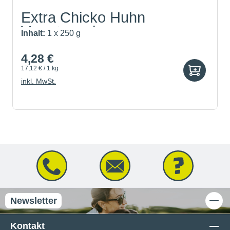
Extra Chicko Huhn
Vorratspack
Inhalt:
1 x 250 g
4,28 €
17,12 € / 1 kg
inkl. MwSt.
Newsletter
Kontakt