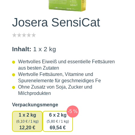
Josera SensiCat
Inhalt:
1 x 2 kg
Wertvolles Eiweiß und essentielle Fettsäuren
aus besten Zutaten
Wertvolle Fettsäuren, Vitamine und
Spurenelemente für geschmeidiges Fe
Ohne Zusatz von Soja, Zucker und
Milchprodukten
auswählen
Verpackungsmenge
1 x 2 kg
6 x 2 kg
(6,10 € / 1 kg)
(5,80 € / 1 kg)
12,20 €
69,54 €