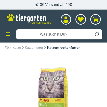
0€ Versand ab 49€
alt springen
Katze
Katzenfutter
Katzentrockenfutter
Bildergalerie überspringen