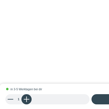
in 3-5 Werktagen bei dir
Produkt Anzahl: Gib den gewünschten Wert ein oder benutze die Schaltflächen