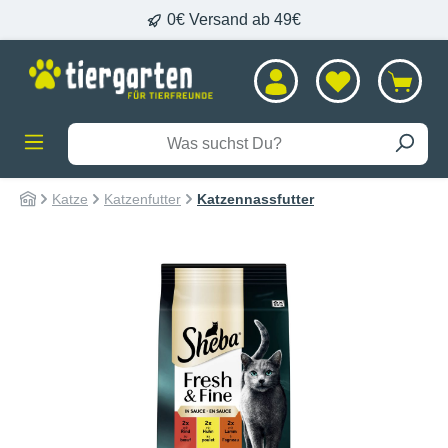
0€ Versand ab 49€
alt springen
Katze
Katzenfutter
Katzennassfutter
Bildergalerie überspringen