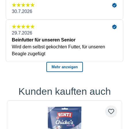
Kunden kauften auch
Produktgalerie überspringen