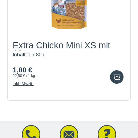
Extra Chicko Mini XS mit
10...
Inhalt:
1 x 80 g
1,80 €
22,50 € / 1 kg
inkl. MwSt.