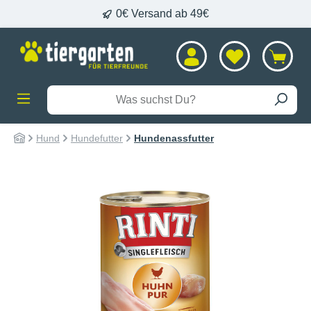
0€ Versand ab 49€
alt springen
Hund
Hundefutter
Hundenassfutter
Bildergalerie überspringen